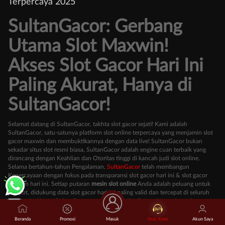
Terpercaya 2025
SultanGacor: Gerbang
Utama Slot Maxwin!
Akses Slot Gacor Hari Ini
Paling Akurat, Hanya di
SultanGacor!
Selamat datang di SultanGacor, takhta slot gacor sejati! Kami adalah
SultanGacor, satu-satunya platform slot online terpercaya yang menjamin slot
gacor maxwin dan membuktikannya dengan data live! SultanGacor bukan
sekadar situs slot resmi biasa, SultanGacor adalah engine cuan terbaik yang
dirancang dengan Keahlian dan Otoritas tinggi di kancah judi slot online.
Selama bertahun-tahun Pengalaman,
SultanGacor
telah membangun
Kepercayaan dengan fokus pada transparansi slot gacor hari ini & slot gacor
maxwin hari ini. Setiap putaran
mesin slot online
Anda adalah peluang untuk
jackpot, didukung data slot gacor hari ini paling valid dan tercepat di seluruh
Indonesia. Hanya SultanGacor yang bisa memberikan peluang slot terbaru
dengan informasi slot gacor maxwin hari ini paling akurat untuk meraih slot
maxwin!
Beranda
Promosi
Masuk
Hub. Kami
Akun Saya