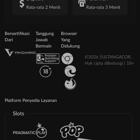
Rata-rata 2 Menit
Rata-rata 3 Menit
Bersertifikasi
Tanggung
Browser
Dari
Jawab
Yang
Bermain
Didukung
©2026 SULTANGACOR.
Hak cipta dilindungi | 18+
Platform Penyedia Layanan
Slots