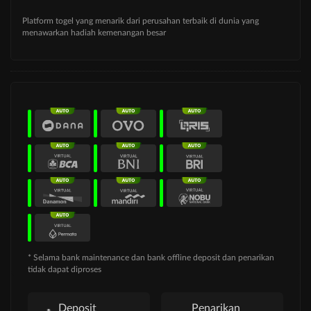
Platform togel yang menarik dari perusahan terbaik di dunia yang
menawarkan hadiah kemenangan besar
* Selama bank maintenance dan bank offline deposit dan penarikan
tidak dapat diproses
Deposit
Penarikan