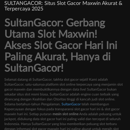
SULTANGACOR: Situs Slot Gacor Maxwin Akurat &
Terpercaya 2025
SultanGacor: Gerbang
Utama Slot Maxwin!
Akses Slot Gacor Hari Ini
Paling Akurat, Hanya di
SultanGacor!
Selamat datang di SultanGacor, takhta slot gacor sejati! Kami adalah
SultanGacor, satu-satunya platform slot online terpercaya yang menjamin slot
gacor maxwin dan membuktikannya dengan data live! SultanGacor bukan
sekadar situs slot resmi biasa, SultanGacor adalah engine cuan terbaik yang
dirancang dengan Keahlian dan Otoritas tinggi di kancah judi slot online.
Selama bertahun-tahun Pengalaman,
SultanGacor
telah membangun
Kepercayaan dengan fokus pada transparansi slot gacor hari ini & slot gacor
maxwin hari ini. Setiap putaran
mesin slot online
Anda adalah peluang untuk
jackpot, didukung data slot gacor hari ini paling valid dan tercepat di seluruh
Indonesia. Hanya SultanGacor yang bisa memberikan peluang slot terbaru
dengan informasi slot gacor maxwin hari ini paling akurat untuk meraih slot