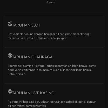
Ayam
TARUHAN SLOT
Penyedia slot online dengan beragam pilihan game menarik yang
memudahkan pemain untuk mencapai jackpot
TARUHAN OLAHRAGA
Sportsbook Gaming Platform Terbaik menawarkan lebih banyak game,
odds yang lebih tinggi, dan menyediakan pilihan yang lebih banyak
untuk pemain.
TARUHAN LIVE KASINO
Platform Pilihan bagi perusahaan-perusahaan terbaik di dunia, dengan
pilihan variasi game terbanyak