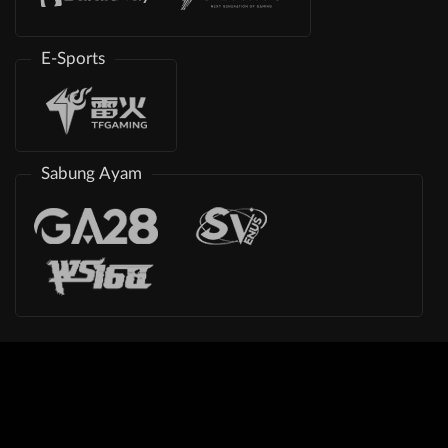
E-Sports
Sabung Ayam