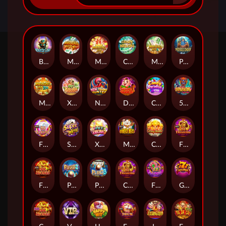
Bounty Loki
Mahjong Hit +
Mahjong Hit
Crazy Mahjong
Mahjong Hit 2
Poseidon
Mahjong Hit 2+
XiBoBa Hit
New-Fishing Hunter
DuoFuDuoCai
Candy Paradise 2048
5 Dragons(H5)
F-88Diamond(H5)
Super Ace
XiBoBa Hit2
MANEKI NEKO(H5)
Crazy Sheep
F-88Treasures(H5)
F-88Riches(H5)
Plinko2
Plinko3
C-88Treasures(H5)
F-88Flower(H5)
Golden 777(H5)