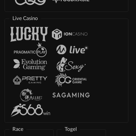
Live Casino
Race
Togel