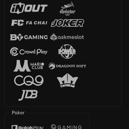
Poker