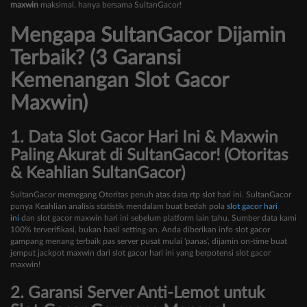
maxwin
maksimal, hanya bersama SultanGacor!
Mengapa SultanGacor Dijamin
Terbaik? (3 Garansi
Kemenangan Slot Gacor
Maxwin)
1. Data Slot Gacor Hari Ini & Maxwin
Paling Akurat di SultanGacor! (Otoritas
& Keahlian SultanGacor)
SultanGacor memegang Otoritas penuh atas data rtp slot hari ini. SultanGacor
punya Keahlian analisis statistik mendalam buat bedah pola
slot gacor hari
ini
dan slot gacor maxwin hari ini sebelum platform lain tahu. Sumber data kami
100% terverifikasi, bukan hasil setting-an. Anda diberikan info slot gacor
gampang menang terbaik pas server pusat mulai 'panas', dijamin on-time buat
jemput jackpot maxwin dari slot gacor hari ini yang berpotensi slot gacor
maxwin!
2. Garansi Server Anti-Lemot untuk