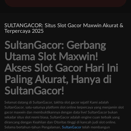
SULTANGACOR: Situs Slot Gacor Maxwin Akurat &
Terpercaya 2025
SultanGacor: Gerbang
Utama Slot Maxwin!
Akses Slot Gacor Hari Ini
Paling Akurat, Hanya di
SultanGacor!
Selamat datang di SultanGacor, takhta slot gacor sejati! Kami adalah
SultanGacor, satu-satunya platform slot online terpercaya yang menjamin slot
gacor maxwin dan membuktikannya dengan data live! SultanGacor bukan
sekadar situs slot resmi biasa, SultanGacor adalah engine cuan terbaik yang
dirancang dengan Keahlian dan Otoritas tinggi di kancah judi slot online.
Selama bertahun-tahun Pengalaman,
SultanGacor
telah membangun