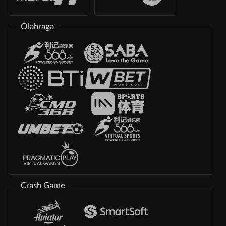
Olahraga
Crash Game