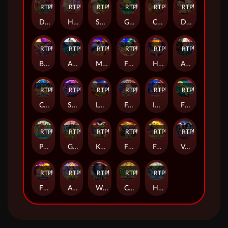
RTP
87%
RTP
RTP
81%
RTP
91%
RTP
81%
RTP
89%
Dragon Boat Festival
Hand Of God
Santa Claus
GOLDEN JADE
China Empress
Double Happiness
RTP
94%
RTP
88%
RTP
94%
RTP
84%
RTP
79%
RTP
91%
Burlesque 2
Aurora Wolf
Moon Festival
FEATURE BUY・CHRISTMAS EXPRESS
Halloween
Alchemy
RTP
RTP
79%
RTP
RTP
83%
RTP
86%
RTP
91%
CHALLENGE・FU LU SHOU XI
Super Rich
Love
Face Off
India Treasure
Fish Prawn Crab
RTP
85%
RTP
RTP
90%
RTP
93%
RTP
96%
RTP
87%
Piggy Master
Golden Week
Kung Hei
FEATURE BUY・SUPER POWERFUL
For The Horde
Vampire
RTP
83%
RTP
87%
RTP
RTP
RTP
97%
FEATURE BUY - Golden Pig
Athena
Wu Xia
Challenge・Mayan Calendar
Horde 2 Winter