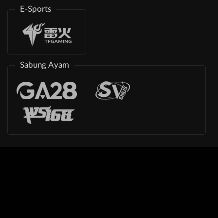
E-Sports
Sabung Ayam