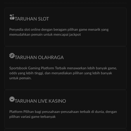
TARUHAN SLOT
Penyedia slot online dengan beragam pilihan game menarik yang
memudahkan pemain untuk mencapai jackpot
TARUHAN OLAHRAGA
Sportsbook Gaming Platform Terbaik menawarkan lebih banyak game,
odds yang lebih tinggi, dan menyediakan pilihan yang lebih banyak
untuk pemain.
TARUHAN LIVE KASINO
Platform Pilihan bagi perusahaan-perusahaan terbaik di dunia, dengan
pilihan variasi game terbanyak